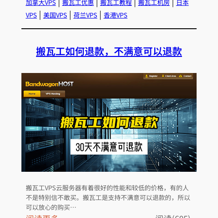
s
瓦
 | 
 | 
 | 
 | 
加拿大VPS
搬瓦工优惠
搬瓦工教程
搬瓦工机房
日本
，
工
 | 
 | 
 | 
VPS
美国VPS
荷兰VPS
香港VPS
使
如
用
何
搬瓦工如何退款，不满意可以退款
L
购
A
买
M
详
P
细
环
介
境
绍
有
详
细
中
文
搬瓦工VPS云服务器有着很好的性能和较低的价格，有的人
翻
不是特别信不敢买。搬瓦工是支持不满意可以退款的，所以
译
可以放心的购买…
新
：