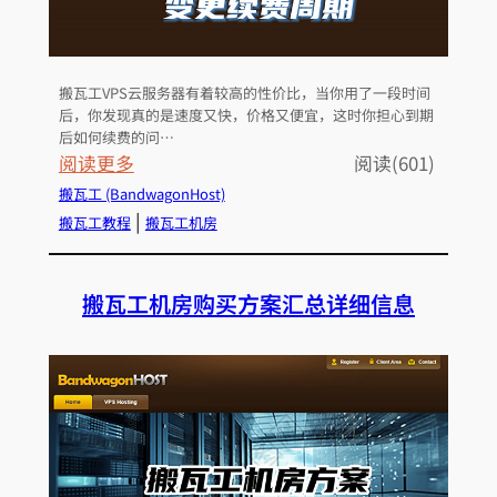
A
餐
M
，
P
升
搬瓦工VPS云服务器有着较高的性价比，当你用了一段时间
级
后，你发现真的是速度又快，价格又便宜，这时你担心到期
C
后如何续费的问…
P
：
阅读更多
阅读(601)
U
搬
搬瓦工 (BandwagonHost)
，
瓦
 | 
搬瓦工教程
搬瓦工机房
硬
工
盘
V
搬瓦工机房购买方案汇总详细信息
，
P
网
S
络
购
带
买
宽
后
，
如
网
何