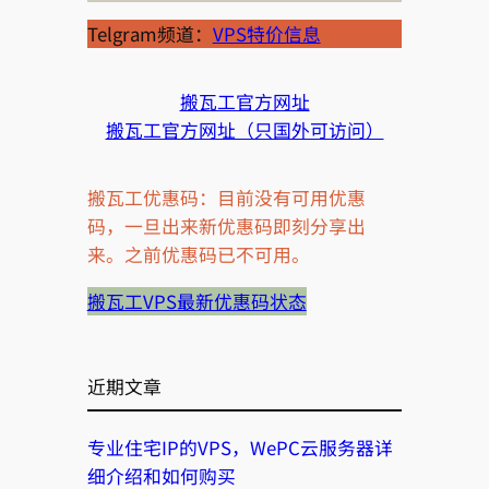
如
总
何
Telgram频道：
VPS特价信息
详
变
细
更
信
搬瓦工官方网址
续
息
搬瓦工官方网址（只国外可访问）
费
周
搬瓦工优惠码：目前没有可用优惠
期
码，一旦出来新优惠码即刻分享出
来。之前优惠码已不可用。
搬瓦工VPS最新优惠码状态
近期文章
专业住宅IP的VPS，WePC云服务器详
细介绍和如何购买