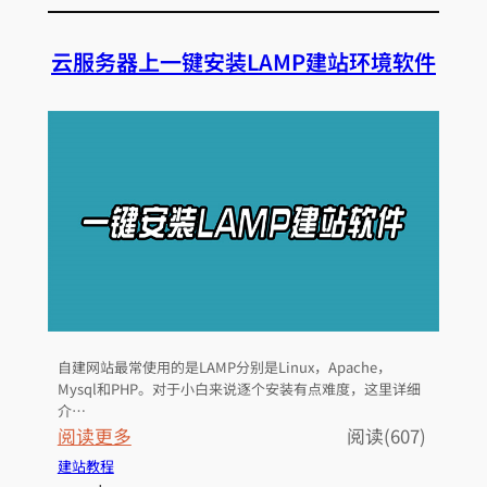
缺
务
点
器
云服务器上一键安装LAMP建站环境软件
上
一
键
安
装
宝
塔
L
i
n
u
自建网站最常使用的是LAMP分别是Linux，Apache，
x
Mysql和PHP。对于小白来说逐个安装有点难度，这里详细
面
介…
板
：
阅读更多
阅读(607)
和
云
建站教程