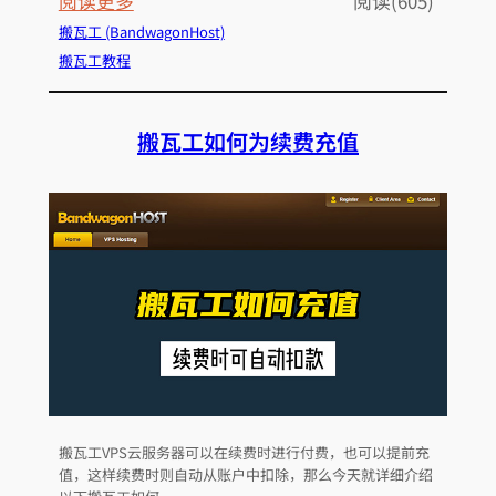
阅读更多
阅读(605)
手
搬
搬瓦工 (BandwagonHost)
教
瓦
搬瓦工教程
程
工
如
搬瓦工如何为续费充值
何
退
款
，
不
满
意
可
以
退
款
搬瓦工VPS云服务器可以在续费时进行付费，也可以提前充
值，这样续费时则自动从账户中扣除，那么今天就详细介绍