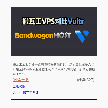
2
.
5
美
元
一
月
的
共
享
搬瓦工云服务器一直有着较好的性价比，然而最近很多人也
C
开始选择Vultr云服务器来制作个人或公司网站，那么它和搬
P
瓦工VPS…
U
：
阅读更多
阅读(627)
是
V
云服务器
否
u
 | 
Vultr
搬瓦工测评
值
l
得
t