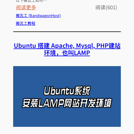
以下搬瓦工如何…
：
阅读更多
阅读(601)
搬
搬瓦工 (BandwagonHost)
瓦
搬瓦工教程
工
如
Ubuntu 搭建 Apache, Mysql, PHP建站
何
环境，也叫LAMP
为
续
费
充
值