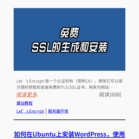
最
新
特
价
V
P
S
套
餐
只
Let‘s Encrypt 是一个认证机构（简称CA），使用它可以很
要
方便的获取和安装免费的TLS/SSL证书，用来为网站…
3
：
阅读更多
阅读(608)
7
在
建站教程
美
U
 | 
Let’s Encrypt
服务器环境
元
b
u
如何在Ubuntu上安装WordPress，使用
n