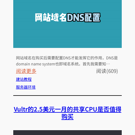
S
只
需
6
美
元
一
网站域名在购买后需要配置DNS才能发挥它的作用，DNS是
月
domain name system也即域名系统。首先我需要知…
的
：
阅读更多
阅读(609)
详
新
建站教程
细
手
服务器环境
介
小
绍
白
和
Vultr的2.5美元一月的共享CPU是否值得
如
测
购买
何
评
配
置