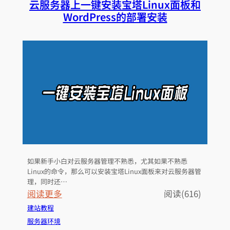
云服务器上一键安装宝塔Linux面板和
购
r
WordPress的部署安装
买
云
服
务
器
对
比
搬
瓦
工
服
务
如果新手小白对云服务器管理不熟悉，尤其如果不熟悉
器
Linux的命令，那么可以安装宝塔Linux面板来对云服务器管
的
理，同时还…
优
：
阅读更多
阅读(616)
势
云
建站教程
和
服
服务器环境