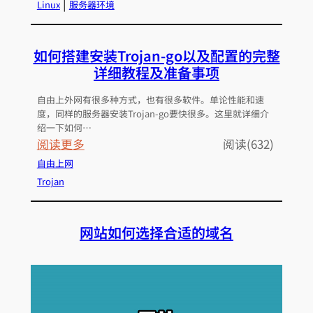
W
服
 | 
Linux
服务器环境
o
务
r
器
如何搭建安装Trojan-go以及配置的完整
d
上
详细教程及准备事项
P
一
r
键
自由上外网有很多种方式，也有很多软件。单论性能和速
e
安
度，同样的服务器安装Trojan-go要快很多。这里就详细介
s
绍一下如何…
装
：
阅读更多
阅读(632)
s
L
如
的
自由上网
A
何
部
Trojan
M
搭
署
P
建
安
建
网站如何选择合适的域名
安
装
站
装
环
T
境
r
软
o
件