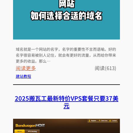
j
a
n
-
g
o
域名就是一个网站的名字，名字的重要性不言而语喻。好的
以
名字很容易被别人记住，就会有更好的流量，从而给你带来
及
更多的收益。那么…
配
：
阅读更多
阅读(613)
置
网
建站教程
的
站
完
如
2025搬瓦工最新特价VPS套餐只要37美
整
何
元
详
选
细
择
教
合
程
适