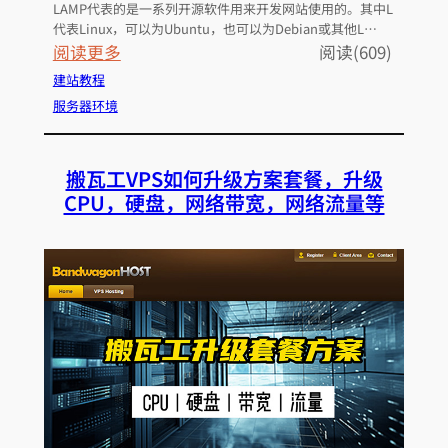
LAMP代表的是一系列开源软件用来开发网站使用的。其中L
代表Linux，可以为Ubuntu，也可以为Debian或其他L…
：
阅读更多
阅读(609)
U
建站教程
b
服务器环境
u
n
搬瓦工VPS如何升级方案套餐，升级
t
CPU，硬盘，网络带宽，网络流量等
u
搭
建
A
p
a
c
h
e
,