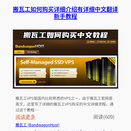
成
U
搬瓦工如何购买详细介绍有详细中文翻译
免
b
新手教程
费
u
S
n
S
t
L
u
来
上
配
安
置
装
H
W
T
o
T
r
P
d
搬瓦工VPS是国内比较熟悉的VPS之一，由于搬瓦工官网是
S
P
英文，这里写了详细的搬瓦工VPS购买的中文详细流程。通
r
过这个教程…
e
：
阅读更多
阅读(609)
s
搬
搬瓦工 (BandwagonHost)