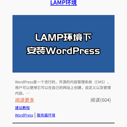
LAMP环境
t
u
上
用
L
e
t
’
s
E
n
WordPress是一个流行的，开源的内容管理系统（CMS），
c
用户可以使用它可以在自己的网站上创建，自定义以及管理
r
内容。…
y
：
阅读更多
阅读(604)
p
如
建站教程
t
何
 | 
WordPress
服务器环境
生
在