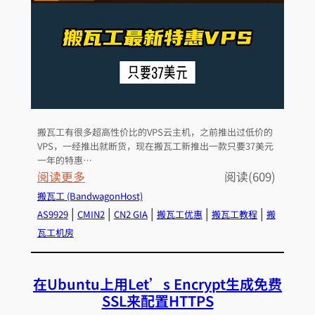
及
的
准
域
备
名
事
项
搬瓦工有很多超高性价比的VPS云主机，之前推出过低价的
VPS，一经推出就断货，现在搬瓦工新推出一款只要37美元
一年的特惠…
：
阅读更多
阅读(609)
2
搬瓦工 (BandwagonHost)
0
 | 
 | 
 | 
 | 
 | 
AS9929
CMIN2
CN2 GIA
搬瓦工优惠
搬瓦工教程
搬
2
瓦工机房
5
搬
在Ubuntu上用Let’s Encrypt生成免费
瓦
SSL来配置HTTPS
工