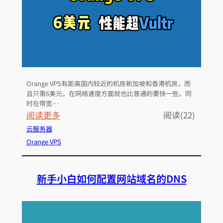
2
.
9
9
美
元
Orange VPS有距离国内较近的机房新加坡和香港机房，而
详
且只需6美元，在网络速度方面就也比普通的要快一些。同
细
时在带宽…
介
：
阅读更多
阅读(22)
绍
O
云服务器
以
r
Orange VPS
及
a
优
n
新手小白如何配置网站域名的DNS
惠
g
码
e
V
P