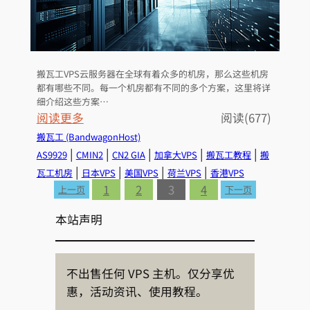
络
续
流
费
量
，
等
是
搬瓦工VPS云服务器在全球有着众多的机房，那么这些机房
自
都有哪些不同。每一个机房都有不同的多个方案，这里将详
动
细介绍这些方案…
续
：
阅读更多
阅读(677)
费
搬
搬瓦工 (BandwagonHost)
还
瓦
 | 
 | 
 | 
 | 
 | 
AS9929
CMIN2
CN2 GIA
加拿大VPS
搬瓦工教程
搬
是
工
 | 
 | 
 | 
 | 
瓦工机房
日本VPS
美国VPS
荷兰VPS
香港VPS
手
机
1
2
3
4
上一页
下一页
动
房
本站声明
续
购
费
买
？
方
不出售任何 VPS 主机。仅分享优
以
案
惠，活动资讯、使用教程。
及
汇