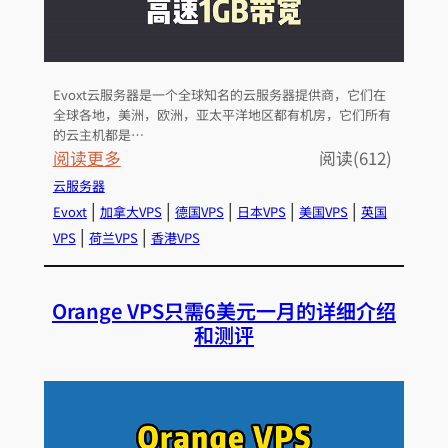
Evoxt云服务器是一个全球知名的云服务器提供商，它们在
全球各地，美洲，欧洲，亚太平洋地区都有机房，它们所有
的云主机都是…
：
阅读更多
阅读(612)
E
云服务器
v
 | 
 | 
 | 
 | 
 | 
Evoxt
加拿大VPS
德国VPS
日本VPS
美国VPS
英国
o
 | 
 | 
VPS
荷兰VPS
香港VPS
x
t
Orange VPS只需6美元一月的详细介绍
云
和测评
服
务
器
只
需