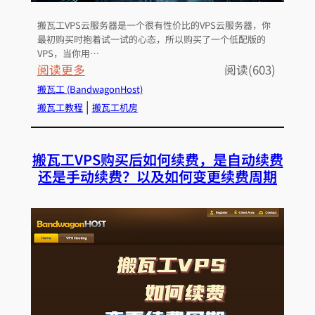
M
搬瓦工VPS云服务器是一个很有性价比的VPS云服务器，你
y
最初购买时抱着试一试的心态，所以购买了一个低配版的
s
VPS，当你用…
q
：
阅读更多
阅读(603)
l
搬
搬瓦工 (BandwagonHost)
,
瓦
 | 
搬瓦工教程
搬瓦工机房
P
工
H
V
搬瓦工VPS购买后如何续费，是自动续费
P
P
还是手动续费？以及如何变更续费周期
建
S
站
如
环
何
境
升
，
级
也
方
叫
案
L
套