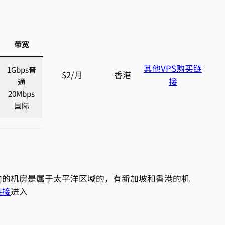
带宽
其他VPS购买链
1Gbps普
$2/月
香港
接
通
20Mbps
国际
内的机房是属于太平洋区域的，有新加坡和香港的机
链接
进入