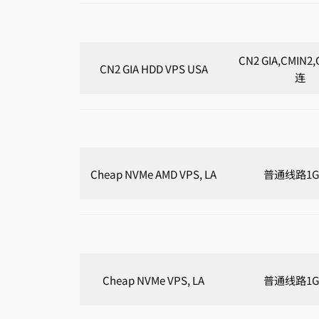
CN2 GIA,CMIN
CN2 GIA HDD VPS USA
连
Cheap NVMe AMD VPS, LA
普通线路1G
Cheap NVMe VPS, LA
普通线路1G